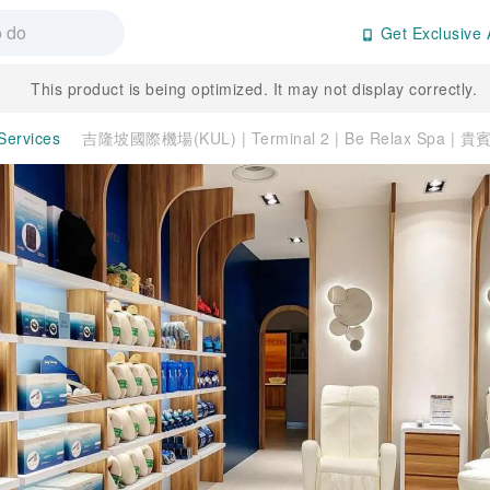
Get Exclusive 
This product is being optimized. It may not display correctly.
 Services
吉隆坡國際機場(KUL) | Terminal 2 | Be Relax Spa |