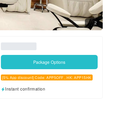
2
Package Options
[5% App discount] Code: APP5OFF , HK: APP15HK
Instant confirmation