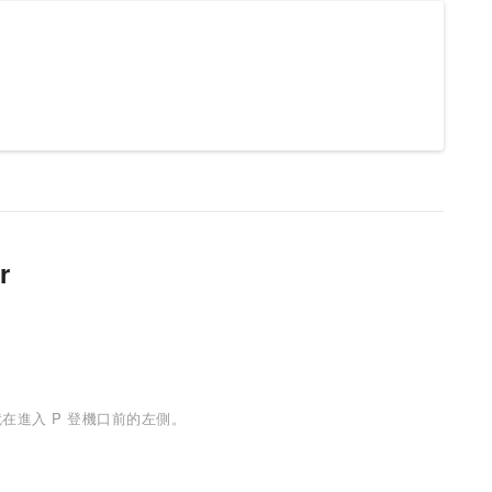
r
 就在進入 P 登機口前的左側。