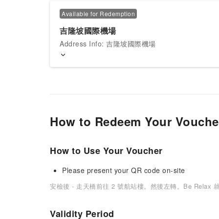
Available for Redemption
吉隆坡國際機場
Address Info: 吉隆坡國際機場
How to Redeem Your Vouche
How to Use Your Voucher
Please present your QR code on-site
安檢後 - 走天橋前往 2 號航站樓。然後左轉。Be Relax
Validity Period