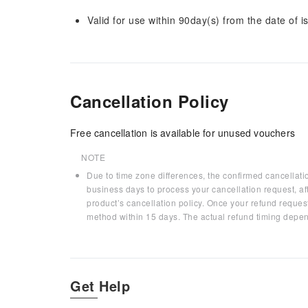
Valid for use within 90day(s) from the date of is
Cancellation Policy
Free cancellation is available for unused vouchers
NOTE
Due to time zone differences, the confirmed cancellati
business days to process your cancellation request, af
product’s cancellation policy. Once your refund request
method within 15 days. The actual refund timing depen
Get Help