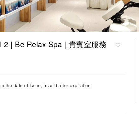
2 | Be Relax Spa | 貴賓室服務
m the date of issue; Invalid after expiration
達