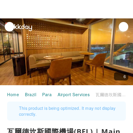
unread
notifications
6
Home
Brazil
Para
Airport Services
瓦爾德坎斯國際機場(BEL) | Main Terminal | W Lounge Belém | 貴賓室服務
This product is being optimized. It may not display
correctly.
瓦爾德坎斯國際機場(BEL) | Main