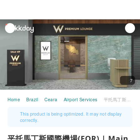
unread
notifications
7
Home
Brazil
Ceara
Airport Services
平托馬丁斯國際機場(FOR) | Main Terminal | W Premium Lounge Fortaleza International | 貴賓室服務
This product is being optimized. It may not display
correctly.
平托馬丁斯國際機場(FOR) | Main