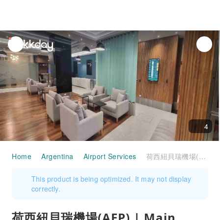
unread
notifications
4
Home
Argentina
Airport Services
荷西紐貝瑞機場(AEP) | Main Terminal | Aeroparque By AMAE Lounge | 貴賓室服務
This product is being optimized. It may not display
correctly.
荷西紐貝瑞機場(AEP) | Main