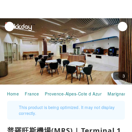
unread
notifications
3
Home
France
Provence-Alpes-Cote d Azur
Marignane
This product is being optimized. It may not display
correctly.
普羅旺斯機場(MRS) | Terminal 1