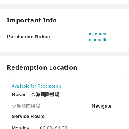
Important Info
Important
Purchasing Notice
Information
Redemption Location
Available for Redemption
Busan | 金海國際機場
Navigate
金海國際機場
Service Hours
Monday
06:30–21:30