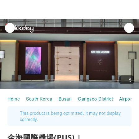
unread
notifications
5
Home
South Korea
Busan
Gangseo District
Airport S
This product is being optimized. It may not display
correctly.
金海國際機場(PUS) |