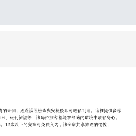
斯科機場主航廈的東側，經過護照檢查與安檢後即可輕鬆到達。這裡提供多樣
iFi、報刊雜誌等，讓每位旅客都能在舒適的環境中放鬆身心。
。12歲以下的兒童可免費入內，讓全家共享旅途的愉悅。