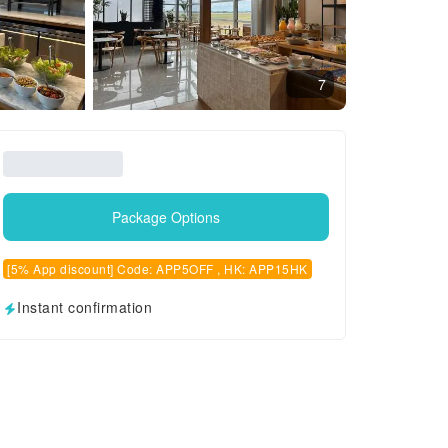
7
Package Options
[5% App discount] Code: APP5OFF , HK: APP15HK
Instant confirmation