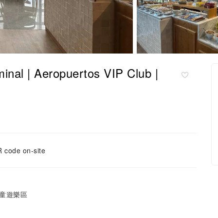
l | Aeropuertos VIP Club |
 code on-site
童遊樂區