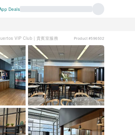
App Deals
uertos VIP Club | 貴賓室服務
Product #596502