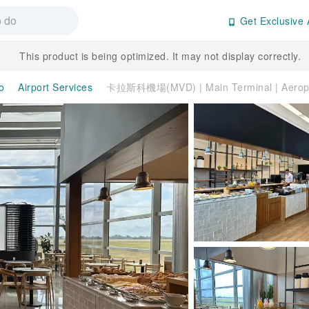
Get Exclusive 
This product is being optimized. It may not display correctly.
o
Airport Services
卡拉斯科機場(MVD) | Main Terminal | Aerop