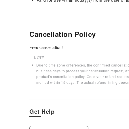
Valid for use within 90day(s) from the date of is
Cancellation Policy
Free cancellation!
NOTE
Due to time zone differences, the confirmed cancellati
business days to process your cancellation request, af
product’s cancellation policy. Once your refund request
method within 15 days. The actual refund timing depen
Get Help