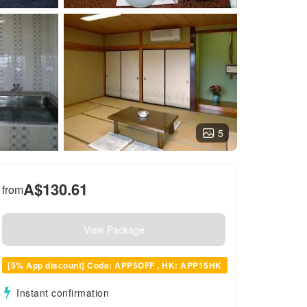
5
A$
130.61
from
View Package
[5% App discount] Code: APP5OFF , HK: APP15HK
Instant confirmation