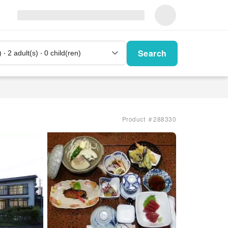
Search
Product ＃288330