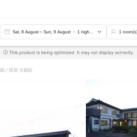
This product is being optimized. It may not display correctly.
館／民宿 大勘莊