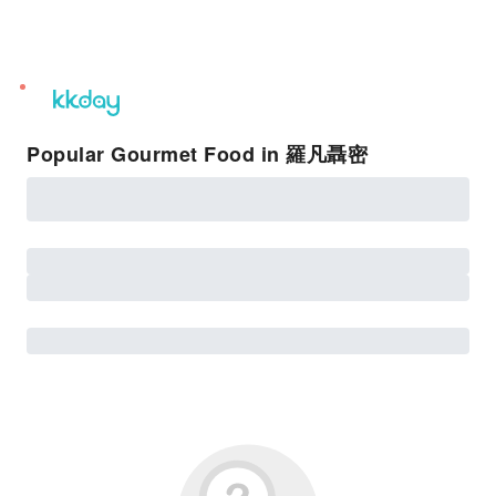
unread
notifications
Popular Gourmet Food in 羅凡聶密